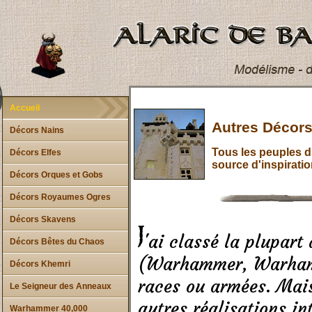
Accueil
Autres Décors
Décors Nains
Tous les peuples d
Décors Elfes
source d'inspiratio
Décors Orques et Gobs
Décors Royaumes Ogres
Décors Skavens
'ai classé la plupart
Décors Bêtes du Chaos
(Warhammer, Warhamm
Décors Khemri
races ou armées. Mais
Le Seigneur des Anneaux
autres réalisations in
Warhammer 40,000