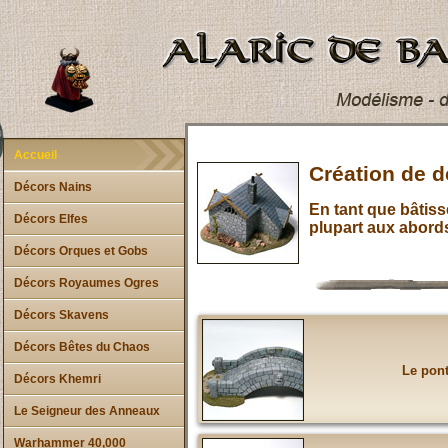
Accueil
Création de 
Décors Nains
En tant que bâtiss
Décors Elfes
plupart aux abord
Décors Orques et Gobs
Décors Royaumes Ogres
Décors Skavens
Décors Bêtes du Chaos
Le pon
Décors Khemri
Le Seigneur des Anneaux
Warhammer 40,000