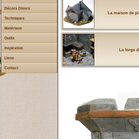
Décors Divers
La maison de pi
Techniques
Matériaux
Outils
Inspiration
La forge d
Liens
Contact